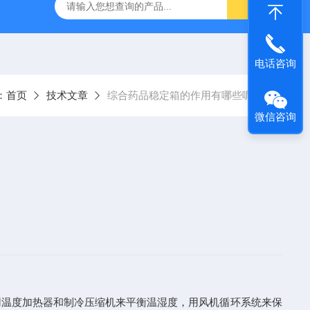
温恒湿箱
QF-***GD-T药品强光照射试验箱
QF-SD-2T药
电话咨询
：
首页
技术文章
综合药品稳定箱的作用有哪些呢？
微信咨询
温度加热器和制冷压缩机来平衡温湿度，用风机循环系统来保