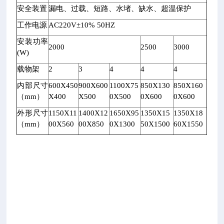
L
安全装置
漏电、过载、短路、水堵、缺水、超温保护
Y
W
工作电源
AC220V±10% 50HZ
-
安装功率
0
2000
2500
3000
(W)
1
5/
载物架
2
3
4
4
4
0
内部尺寸
600X450
900X600
1100X75
850X130
850X160
2
（mm）
X400
X500
0X500
0X600
0X600
5/
0
外形尺寸
1150X11
1400X12
1650X95
1350X15
1350X18
7
（mm）
00X560
00X850
0X1300
50X1500
60X1550
5/
1
6
0
为
数
码
显
示