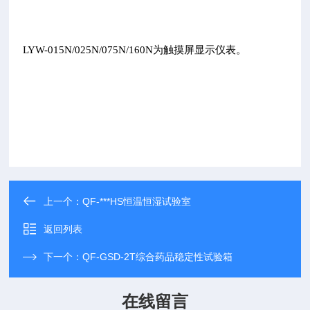
仪
表；
LYW-015N/025N/075N/160N为触摸屏显示仪表。
上一个：
QF-***HS恒温恒湿试验室
返回列表
下一个：
QF-GSD-2T综合药品稳定性试验箱
在线留言