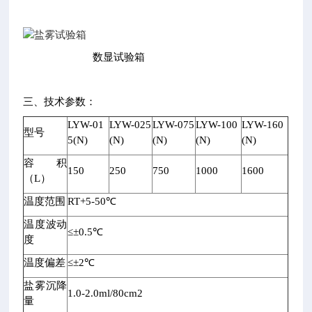
数显试验箱
三、技术参数：
注：
LYW-01
LYW-025
LYW-075
LYW-100
LYW-160
型号
尺
5(N)
(N)
(N)
(N)
(N)
寸
容积
标
150
250
750
1000
1600
（L）
注
为
温度范围
RT+5-50℃
深
温度波动
X
≤±0.5℃
度
宽
X
温度偏差
≤±2℃
高
盐雾沉降
,
1.0-2.0ml/80cm2
量