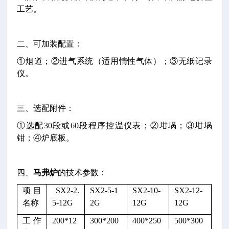
工艺。
二、可加装配置：
①烟道；②进气系统（适用惰性气体）；③无纸记录
仪。
三、选配附件：
①选配30段或60段程序控温仪表；②坩埚；③坩埚
钳；④炉底板。
四、
马弗炉
的技术参数：
项目
SX2-2.
SX2-5-1
SX2-10-
SX2-12-
名称
5-12G
2G
12G
12G
工作
200*12
300*200
400*250
500*300