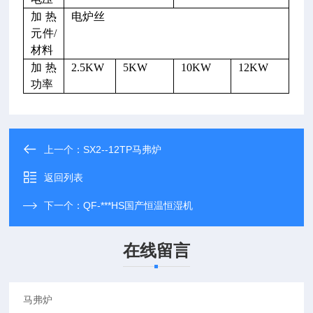
加热
电炉丝
元件/
材料
加热
2.5KW
5KW
10KW
12KW
功率
上一个：
SX2--12TP马弗炉
返回列表
下一个：
QF-***HS国产恒温恒湿机
在线留言