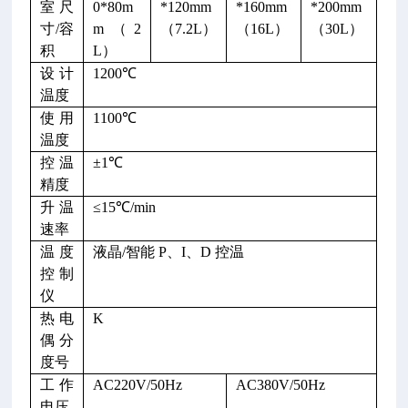
室尺
0*80m
*120mm
*160mm
*200mm
寸/容
m（2
（7.2L）
（16L）
（30L）
积
L）
设计
1200℃
温度
使用
1100℃
温度
控温
±1℃
精度
升温
≤15℃/min
速率
温度
液晶/智能 P、I、D 控温
控制
仪
热电
K
偶分
度号
工作
AC220V/50Hz
AC380V/50Hz
电压