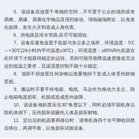
5、该设备应放置于单独的空间，不可置于公众的场所或有
易燃、易爆、易腐化学物品及强烈振动、强电磁场附近，以免发
生故障，发生火灾和造成人身伤害。
6、供电路及排水管路,应尽可能缩短。
7、设备应避免放置于肮脏与灰尘多之场所，环境温度：5℃
～+30℃(24小时内平均温度≤30℃)，环境湿度：≤85%RH,机器在
此环境下才能获得稳定的运转。否则可能导致降温速度慢或无法
达到低温之要求，且温湿度控制不能十分稳定。
8、顶部不得放置任何杂物以免重物掉下造成人体受伤财物
受损。
9、搬运时不要手持电箱、电线、马达作为推动力支点，防
止电箱电器损坏、松脱或造成意外故障。
10、该设备倾斜度应在30°角度以下，同时必须牢固机身以
防机体倒下，压伤损坏或砸伤人体及损坏财物。
11、定位后的机器要再移位时，请将机身四个水平脚收回然
后移位，再调平衡，以免损坏试验设备。