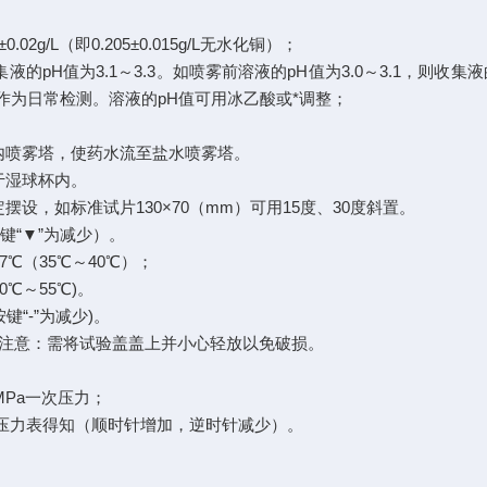
；
g/L（即0.205±0.015g/L无水化铜）；
值为3.1～3.3。如喷雾前溶液的pH值为3.0～3.1，则收集液的
纸作为日常检测。溶液的pH值可用冰乙酸或*调整；
喷雾塔，使药水流至盐水喷雾塔。
于湿球杯内。
，如标准试片130×70（mm）可用15度、30度斜置。
“▼”为减少）。
℃（35℃～40℃）；
℃～55℃)。
键“-”为减少)。
注意：需将试验盖盖上并小心轻放以免破损。
Pa一次压力；
由压力表得知（顺时针增加，逆时针减少）。