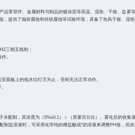
品零部件、金属材料与制品的镀涂层等高温、湿热、干燥、盐雾等
能，提供了痂状腐蚀和丝状腐蚀等试验环境，具备了热风干燥、湿热
50HZ三相五线制；
操作。
至面板上的低水位灯灭为止，否则无法正常动作。
开。
配制，其浓度为（5%±0.1）﹪（质量百分比）。雾化后的收集
间。配制盐溶液时，可采用化学纯的稀盐酸或*的溶液来调整PH值，但