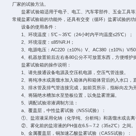
厂家的试验方法。
盐雾试验箱适用于电子、电工、汽车零部件、五金工具等产
常规盐雾试验箱的功能外，还具有交变（循环）盐雾试验的功
设备的使用条件：
1、环境温度：5℃～35℃（24小时内平均温度≤25℃）；
2、环境湿度：≤85%R.H；
3、电源电压：AC220（±10%）V、AC380（±10%）V/
4、机器放置前后左右各80公分不可放置东西，方便维护
盐雾试验箱的操作说明：
1、请先接通设备电源及空压机电源，空压气管连接。
2、将纯净水或蒸馏水加入箱体内和箱体背后的入水口，直
3、排水管及排气管连接完成，如前页所示，指标向左为
4、将隔绝水槽加水至垫板位置，以免盐雾泄漏。
5、调配试验溶液调制方法：
a、覆盖层，中性盐雾试验（NSS试验）：
①、盐溶液采用化钠（化学纯、分析纯）和蒸馏水或去离子水
②、雾化前的盐溶液的PH值在6.5～7.2（35±2℃）之
b、金属覆盖层，铜加速乙酸盐雾试验（CASS试验）：