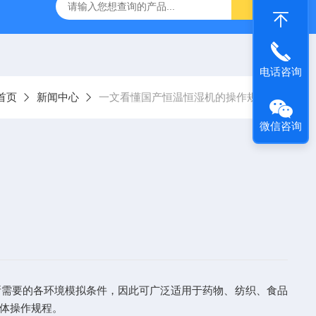
温恒湿箱
QF-***GD-T药品强光照射试验箱
QF-SD-2T药
电话咨询
首页
新闻中心
一文看懂国产恒温恒湿机的操作规程
微信咨询
所需要的各环境模拟条件，因此可广泛适用于药物、纺织、食品
体操作规程。