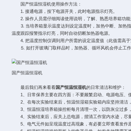
国产恒温恒湿机使用操作方法：
1. 接通电源，按下电源开关，此时电源指示灯亮。
2. 操作人员需仔细阅读使用说明，了解、熟悉培养箱功能
3. 当培养箱显示温度达到设定温度时，加热中断、加热指
温度跟踪报警指示灯亮，同时自动切断加热器电源。
4. 把温度控制仪调到用户所需的设定温度值（此值需高于室
⒌ 如打开玻璃门取样品时，加热器、循环风机会停止工作
国产恒温恒湿机
最后我们再来看看
国产恒温恒湿机
的日常清洁和维护：
1、日常保养主要在四方面：不要频繁启动、电源电压、使
2、在每次实验结束后，恒温恒湿箱实验箱内应坚持清洁
3、恒温恒湿培养箱操控柜每月清理一次，以防灰尘过多，
4、实验结束后，应关上总电源，揩清工作室内水迹，尽量
5、电气元件如呈现温度过高现象，有必要立即查看发作