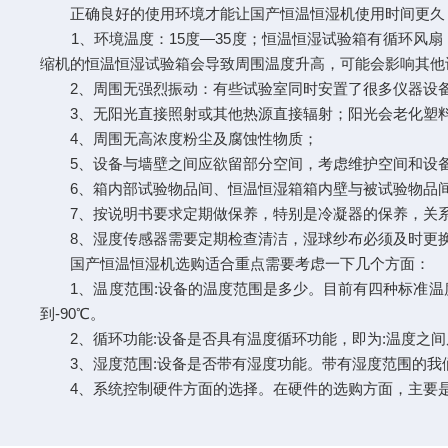
正确良好的使用环境才能让国产恒温恒湿机使用时间更久，
1、环境温度：15度—35度；恒温恒湿试验箱有循环风扇
缩机的恒温恒湿试验箱会导致周围温度升高，可能会影响其他
2、周围无强烈振动：有些试验室同时安置了很多仪器设备
3、无阳光直接照射或其他热源直接辐射；阳光会老化塑料
4、周围无高浓度粉尘及腐蚀性物质；
5、设备与墙壁之间应欲留部分空间，考虑维护空间和设
6、箱内部试验物品间、恒温恒湿箱箱内壁与被试验物品
7、按说明书要求定期做保养，特别是冷凝器的保养，关系
8、湿度传感器需要定期检查清洁，湿球纱布必须及时更换
国产恒温恒湿机选购适合重点需要考虑一下几个方面：
1、温度范围:设备的温度范围是多少。目前有四种标准温度范围可供客
到-90℃。
2、循环功能:设备是否具有温度循环功能，即为:温度之间反
3、湿度范围:设备是否带有湿度功能。带有湿度范围的我们称之为高
4、系统控制硬件方面的选择。在硬件的选购方面，主要是