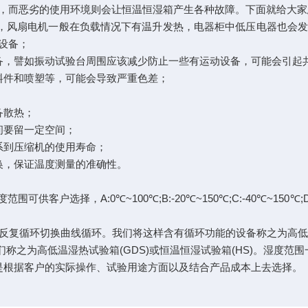
而恶劣的使用环境则会让恒温恒湿箱产生各种故障。下面就给大家
，风扇电机一般在负载情况下有温升发热，电器柜中低压电器也会
设备；
，譬如振动试验台周围应该减少防止一些有运动设备，可能会引起
件和喷塑等，可能会导致严重色差；
备散热；
间要留一定空间；
到压缩机的使用寿命；
，保证温度测量的准确性。
户选择，A:0℃~100℃;B:-20℃~150℃;C:-40℃~150℃
复循环切换曲线循环。我们将这样含有循环功能的设备称之为高低温
低温湿热试验箱(GDS)或恒温恒湿试验箱(HS)。湿度范围一般控制在
根据客户的实际操作、试验用途方面以及结合产品成本上去选择。