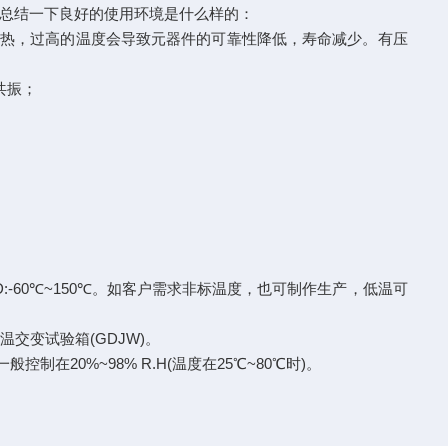
总结一下良好的使用环境是什么样的：
发热，过高的温度会导致元器件的可靠性降低，寿命减少。有压
共振；
;D:-60℃~150℃。如客户需求非标温度，也可制作生产，低温可
交变试验箱(GDJW)。
20%~98% R.H(温度在25℃~80℃时)。