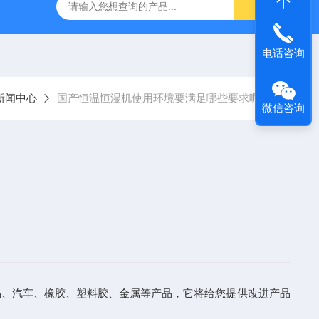
温恒湿箱
QF-***GD-T药品强光照射试验箱
QF-SD-2T药
电话咨询
新闻中心
国产恒温恒湿机使用环境要满足哪些要求呢？
微信咨询
品、汽车、橡胶、塑料胶、金属等产品，它将给您提供改进产品