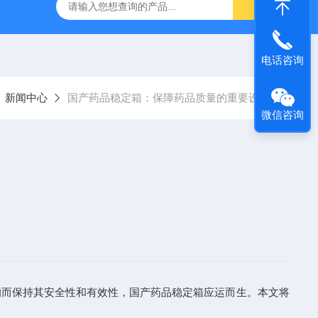
温恒湿箱
QF-***GD-T药品强光照射试验箱
QF-SD-2T药
电话咨询
新闻中心
国产药品稳定箱：保障药品质量的重要设备
微信咨询
而保持其安全性和有效性，国产药品稳定箱应运而生。本文将