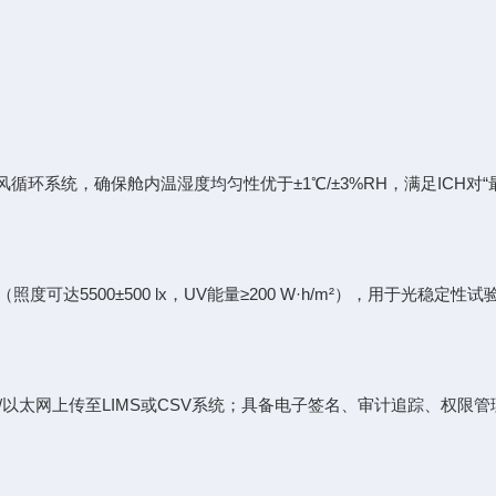
循环系统，确保舱内温湿度均匀性优于±1℃/±3%RH，满足ICH对
500±500 lx，UV能量≥200 W·h/m²），用于光稳定性试验（
太网上传至LIMS或CSV系统；具备电子签名、审计追踪、权限管理等功能，