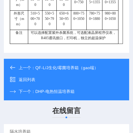
0
×
750
5
×
1355
0
×
1355
m
）
0
0
0
外形尺
510
×
5
550
×
5
650
×
6
800
×
75
780
×
75
980
×
80
寸（
m
00
×
70
50
×
79
50
×
95
0
×
1050
0
×
1880
0
×
1050
m
）
0
0
0
备注
可以选择配置紫外杀菌系统，可选配液晶屏程序仪表，
R485
通讯接口，打印机，独立的超温保护
上一个：
QF-L/J生化/霉菌培养箱（gao端）
返回列表
下一个：
DHP-电热恒温培养箱
在线留言