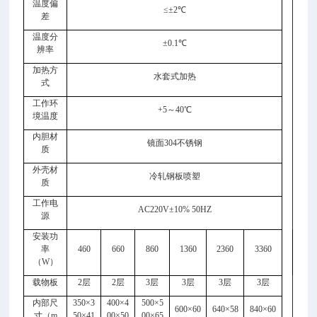
宽
温度偏
≤±
2
℃
差
X
高
温度分
±
0.1
℃
辨率
隔
加热方
水套式加热
水
式
培
工作环
养
+5
～
40
℃
境温度
箱
内胆材
镜面
304
不锈钢
质
外壳材
冷轧钢板喷塑
质
工作电
AC220V
±
10% 50HZ
源
安装功
率
460
660
860
1360
2360
3360
（
W
）
载物板
2
层
2
层
3
层
3
层
3
层
3
层
内部尺
350
×
3
400
×
4
500
×
5
600
×
60
640
×
58
840
×
60
寸（
m
50
×
41
00
×
50
00
×
65