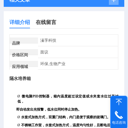
详细介绍
在线留言
溱孚科技
品牌
面议
价格区间
环保,生物产业
应用领域
隔水培养箱
Ø
微电脑
PID
控制器，箱内温度超过设定值或水夹套水位过高过
低，
即自动发出光报警，低水位同时停止加热。
Ø
水套式加热方式，双重门结构，内门是便于观察的玻璃门。
电话咨询
Ø
不锈钢工作室，水套式加热方式，温度均匀性好，且断电后仍能