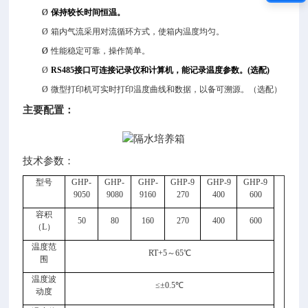
Ø
保持较长时间恒温。
Ø
箱内气流采用对流循环方式，使箱内温度均匀。
Ø
性能稳定可靠，操作简单。
Ø
RS485
接口可连接记录仪和计算机，能记录温度参数。
(
选配
)
Ø
微型打印机可实时打印温度曲线和数据，以备可溯源。（选配）
主要配置：
技术参数：
型号
GHP-
GHP-
GHP-
GHP-9
GHP-9
GHP-9
注：
9050
9080
9160
270
400
600
尺
容积
寸
50
80
160
270
400
600
（
L
）
标
温度范
注
RT+5
～
65
℃
围
为
温度波
深
≤±
0.5
℃
动度
X