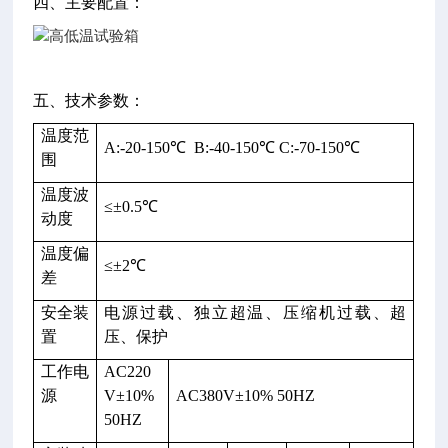
四、主要配置：
五、技术参数：
注：
温度范
A:-20-150℃ B:-40-150℃ C:-70-150℃
Q
围
F
温度波
≤±0.5℃
H
动度
为
温度偏
试
≤±2℃
差
验
箱；
安全装
电源过载、独立超温、压缩机过载、超
Q
置
压、保护
F
工作电
AC220
H
源
V±10%
AC380V±10% 50HZ
J
50HZ
为
高