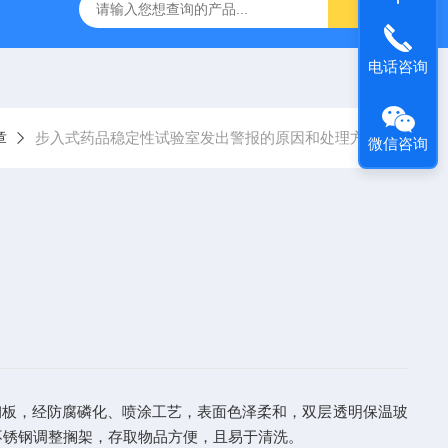
温恒湿箱
QF-***GD-T药品强光照射试验箱
QF-SD-2T药
电话咨询
章
步入式药品稳定性试验室发出警报的原因和处理方法
微信咨询
钢板，经防腐磷化、喷涂工艺，表面色泽柔和，双层透明保温玻
不锈钢调整搁架，存取物品方便，且易于清洗。