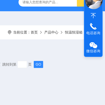
温恒湿箱
QF-***GD-T药品强光照射试验箱
QF-SD-2T药
当前位置：
首页
产品中心
恒温恒湿箱
电话咨询
微信咨询
末页 跳转到第
页